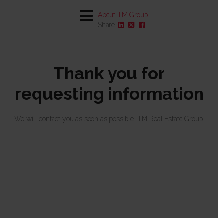
About TM Group
Share
Description
Contact us
Thank you for
Multimedia gallery
Location and surroundings
requesting information
Why TM?
Visit
We will contact you as soon as possible. TM Real Estate Group.