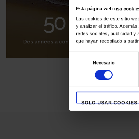
Esta página web usa cookie
Las cookies de este sitio we
y analizar el tráfico. Ademá
redes sociales, publicidad y
que hayan recopilado a parti
Des années à construire
Accueil commerci
Selección
Necesario
de
consentimiento
SOLO USAR COOKIES