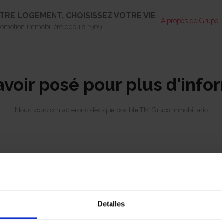
TRE LOGEMENT, CHOISISSEZ VOTRE VIE
À propos de Grupo
promotion immobilière depuis 1969
avoir posé pour plus d'info
Nous vous contacterons dès que posible.TM Grupo Inmobiliario
 votre logement avec tous les avantages 
Detalles
Pourquoi TM