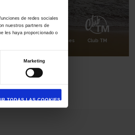
 funciones de redes sociales
con nuestros partners de
ue les haya proporcionado o
e après-vente
Happy Homes
Club TM
Marketing
IR TODAS LAS COOKIES