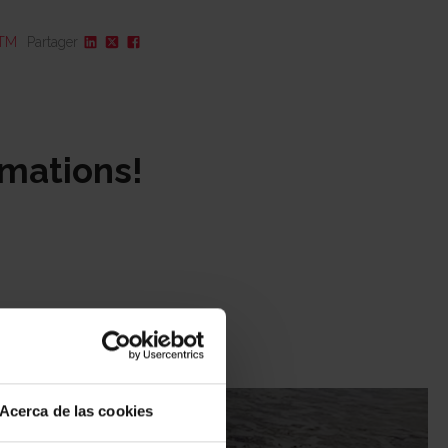
 TM
Partager
Description
Contact
rmations!
Galerie multimédia
Emplacement et environnement
Pourquoi TM
Visiter
d’un client TM
Acerca de las cookies