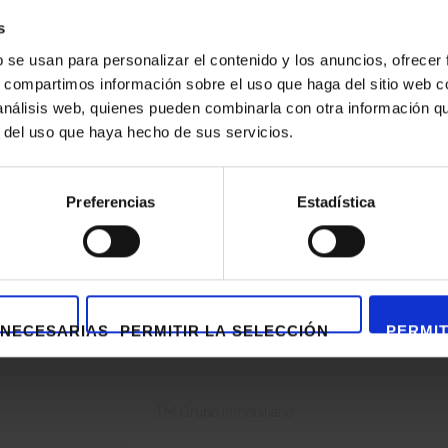
s
b se usan para personalizar el contenido y los anuncios, ofrecer
s, compartimos información sobre el uso que haga del sitio web 
 análisis web, quienes pueden combinarla con otra información q
r del uso que haya hecho de sus servicios.
al
Personnalisation
Respect des délais
Servic
Preferencias
Estadística
 NECESARIAS
PERMITIR LA SELECCIÓN
PERMIT
TM Grupo Inmobiliario