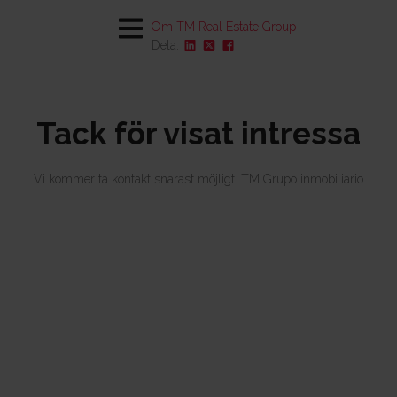
Om TM Real Estate Group
Dela:
Beskrivning
Kontakt
Tack för visat intressa
Multimediaarkiv
Läge och omgivning
Vi kommer ta kontakt snarast möjligt. TM Grupo inmobiliario
Varför TM
Besök