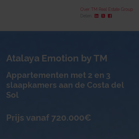
Over TM Real Estate Group
Delen:
Omschrijving
Contact
Fotogalerij
Locatie en omgeving
Atalaya Emotion by TM
Waarom TM Real Estate Group
Appartementen met 2 en 3
Bezoeken
slaapkamers aan de Costa del
Sol
Prijs vanaf 720.000€