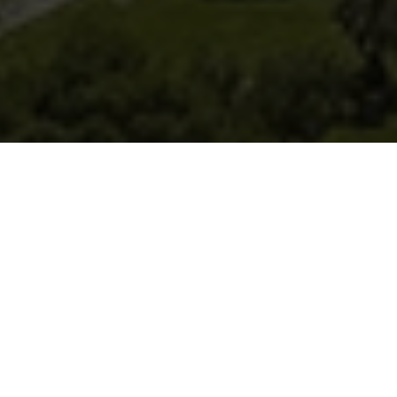
Uitstekende locatie om van het
Middellandse Zeegebied te genieten
In het prachtige gebied Atalaya, met alle
voorzieningen in de buurt en omringd door
golfbanen. Dicht bij Guadalmina en op 5 minuten
afstand van het strand, Puerto Banús en de Milla de
Oro van Marbella.