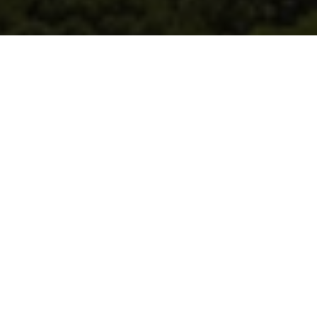
Priviligerad plats för att njuta av medelhavet
I det privilegierade området Atalaya, nära allting du
kan behöva och omgiven av golfbanor, bredvid
Guadalmina, och 5 minuter från stranden, Puerto
Banús och Marbellas Golden Mile.
Från €720.000