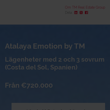
Om TM Real Estate Group
Dela:
Beskrivning
Kontakt
Multimediaarkiv
Läge och omgivning
Atalaya Emotion by TM
Varför TM
Lägenheter med 2 och 3 sovrum
Besök
(Costa del Sol, Spanien)
Från €720.000