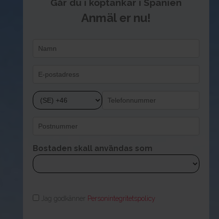
Går du i köptankar i Spanien
Anmäl er nu!
Bostaden skall användas som
Jag godkänner
Personintegritetspolicy