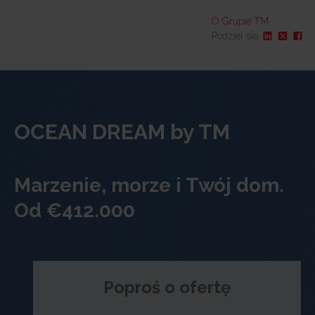
O Grupie TM
Podziel się
Opi
Kontak
Galeria multimedió
Lokalizacja i otoczeni
OCEAN DREAM by TM
Dlaczego TM
Odwiedź na
Marzenie, morze i Twój dom.
Od €412.000
Poproś o ofertę